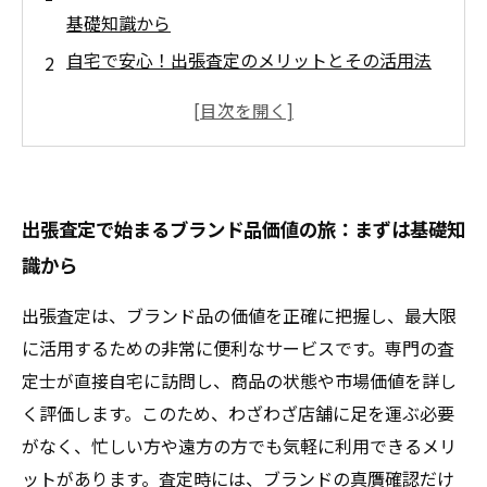
基礎知識から
自宅で安心！出張査定のメリットとその活用法
査定士との対話で見抜くブランド品の真価と
は？
価値を最大化するポイント：見逃せない査定の
コツ
出張査定で始まるブランド品価値の旅：まずは基礎知
査定結果を活かした賢いブランド品の売却戦略
識から
信頼できる査定士の選び方と注意点まとめ
ブランド品を無駄なく活用！出張査定の全手順
出張査定は、ブランド品の価値を正確に把握し、最大限
と実践術
に活用するための非常に便利なサービスです。専門の査
定士が直接自宅に訪問し、商品の状態や市場価値を詳し
く評価します。このため、わざわざ店舗に足を運ぶ必要
がなく、忙しい方や遠方の方でも気軽に利用できるメリ
ットがあります。査定時には、ブランドの真贋確認だけ