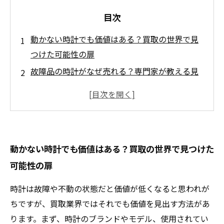
目次
動かない時計でも価値はある？買取の世界で見
つけた可能性の扉
故障品の時計がなぜ売れる？専門家が教える見
極めのポイント
ブランドや素材で変わる価値！故障した時計の
正しい鑑定方法とは
修理や部品需要からみる時計の買取価値アップ
動かない時計でも価値はある？買取の世界で見つけた
の秘訣
可能性の扉
諦めないで！不動品の時計を納得の価格で売る
ためのステップ
時計は故障や不動の状態だと価値が低くなると思われが
時計買取業界の裏側：なぜ故障品に価値がつく
ちですが、買取業界ではそれでも価値を見出す方法があ
のか？
ります。まず、時計のブランドやモデル、使用されてい