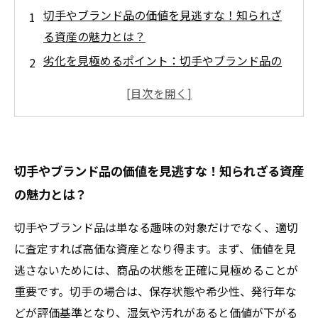
切手やブランド品の価値を見逃すな！知られざ
る資産の魅力とは？
劣化を見極めるポイント：切手やブランド品の
価値を左右する秘密
失敗しない買取業者の選び方：信頼できるプロ
を見極めるコツ
査定のポイント解説！最大限の価値を引き出す
切手やブランド品の価値を見逃すな！知られざる資産
ための具体的な方法
の魅力とは？
眠ったままじゃもったいない！切手やブランド
品を賢く資産活用する術
切手やブランド品は単なる趣味の対象だけでなく、適切
今すぐチェック！高額査定を狙うための注意点
に査定すれば高価な資産となり得ます。まず、価値を見
と準備方法
逃さないためには、商品の状態を正確に見極めることが
あなたの切手やブランド品が宝に変わる！価値
重要です。切手の場合は、保存状態や希少性、発行年な
を見逃さない買取術まとめ
どが評価基準となり、湿気や汚れがあると価値が下がる