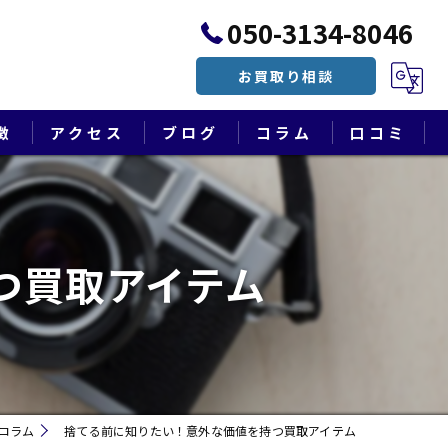
050-3134-8046
お買取り相談
徴
アクセス
ブログ
コラム
口コミ
漫画特集
つ買取アイテム
コラム
捨てる前に知りたい！意外な価値を持つ買取アイテム
遺品整理・終活