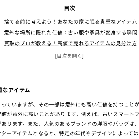
目次
捨てる前に考えよう！あなたの家に眠る貴重なアイテム
意外な場所に隠れた価値：古い服や家具が変身する瞬間
買取のプロが教える！高値で売れるアイテムの見分け方
私たちの体験談：思い出の品が予想以上の値段に！
環境にも優しい選択：不要品を捨てずに賢く処分する方
家庭で簡単にできる！買取アイテムのリサーチ術
捨てる前に必見！あなたの不要品が未来の宝になる理由
重なアイテム
持っていますが、その一部は意外にも高い価値を持つこと
価値が意外に高いことがあります。例えば、古いスマート
があります。また、人気のあるブランドの洋服やバッグは
クターアイテムとなると、特定の年代やデザインによっては