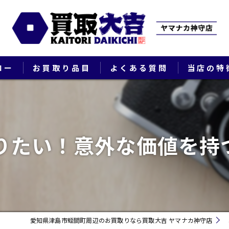
ロー
お買取り品目
よくある質問
当店の特
ブランド
貴金属
りたい！意外な価値を持
切手
時計
出張
愛知県津島市蛭間町周辺のお買取りなら買取大吉 ヤマナカ神守店
生前整理・