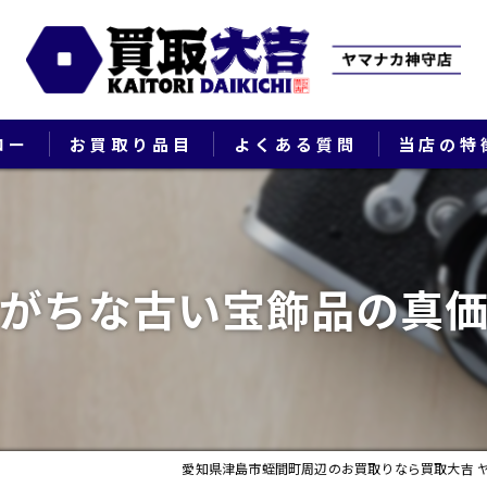
ロー
お買取り品目
よくある質問
当店の特
ブランド
貴金属
がちな古い宝飾品の真
切手
時計
出張
愛知県津島市蛭間町周辺のお買取りなら買取大吉 
生前整理・