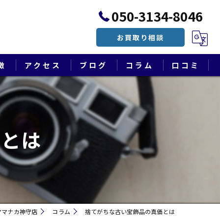
050-3134-8046
お買取り相談
徴
アクセス
ブログ
コラム
口コミ
漫画特集
価とは
ヤマナカ神守店
コラム
捨てがちな古い宝飾品の真価とは
遺品整理・終活