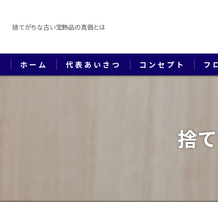
捨てがちな古い宝飾品の真価とは
ホーム
代表あいさつ
コンセプト
フ
捨て