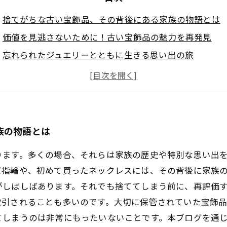
捨てがちな古い宝飾品、その背後にある家族の物語とは
価値を見逃さないために！古い宝飾品の魅力を再発見
忘れられたジュエリーとともに生きる思い出の旅
買取市場での新たな視点：古い宝飾品の真価を探る
知られざる価値：譲り受けたアクセサリーの魅力
多くの人が抱く誤解、古い宝飾品を手放すべきではない
古い宝飾品の再評価：思い出を活かした新しい活用法
族の物語とは
ります。多くの場合、それらは家族の歴史や特別な思い出
だ指輪や、初めて買ったネックレスには、その背後に家族
がしばしばあります。それでも捨ててしまう前に、再評価
取引されることも多いのです。大切に保管されていた宝飾
てしまうのは非常にもったいないことです。本ブログを通