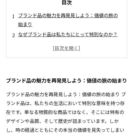
目次
ブランド品の魅力を再発見しよう：価値の旅の
始まり
なぜブランド品は私たちにとって特別なのか？
その背後にあるストーリー
日常生活で見失いがちなブランド品の価値と
は？
買取の観点から見るブランド品の真の価値
ブランド品の魅力を再発見しよう：価値の旅の始まり
知識と視点が変える！ブランド品の新しい見方
あなたのブランド品、実はこんなに価値があ
ブランド品の魅力を再発見しよう：価値の旅の始まり ブ
る！
ランド品は、私たちの生活において特別な意味を持つ存
最適な取引を実現するためのブランド品の価値
在です。単なる物質的な商品ではなく、そこには特有の
の再認識
デザインや品質、そして歴史が詰まっています。しか
し、時の経過とともにその本当の価値を見失ってしまい