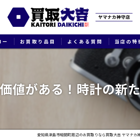
ロー
お買取り品目
よくある質問
当店の特
ブランド
貴金属
価値がある！時計の新
切手
時計
出張
愛知県津島市蛭間町周辺のお買取りなら買取大吉 ヤマナカ
生前整理・