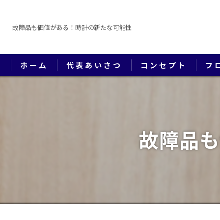
故障品も価値がある！時計の新たな可能性
ホーム
代表あいさつ
コンセプト
フ
故障品も