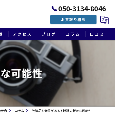
050-3134-8046
お買取り相談
徴
アクセス
ブログ
コラム
口コミ
漫画特集
たな可能性
神守店
コラム
故障品も価値がある！時計の新たな可能性
遺品整理・終活