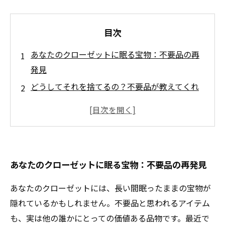
目次
あなたのクローゼットに眠る宝物：不要品の再
発見
どうしてそれを捨てるの？不要品が教えてくれ
る価値の再評価
買取業者との出会い：使わなくなったアイテム
が新たな形で生まれ変わる
エコ活動としてのリサイクル：あなたの不要品
あなたのクローゼットに眠る宝物：不要品の再発見
が環境を守る理由
まさかの高評価！特に価値のある不要品とは？
あなたのクローゼットには、長い間眠ったままの宝物が
買取のポイント：知って得する、お宝アイテム
隠れているかもしれません。不要品と思われるアイテム
の売り方
も、実は他の誰かにとっての価値ある品物です。最近で