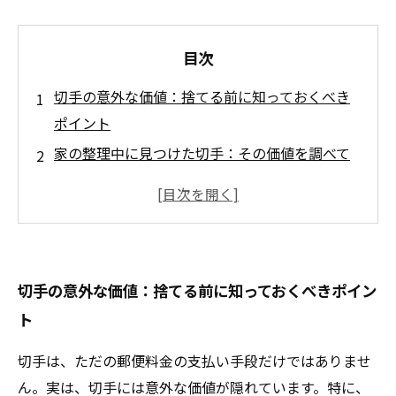
目次
切手の意外な価値：捨てる前に知っておくべき
ポイント
家の整理中に見つけた切手：その価値を調べて
みた
切手の世界へようこそ：知れば知るほどハマる
魅力
専門家が教える！切手の価値を見極めるコツ
切手の意外な価値：捨てる前に知っておくべきポイン
売るのか、捨てるのか？切手の価値を再評価す
ト
る
切手買取の成功事例：捨てずに得た意外な利益
切手は、ただの郵便料金の支払い手段だけではありませ
あなたの切手が宝に変わる瞬間：今すぐ確認
ん。実は、切手には意外な価値が隠れています。特に、