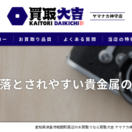
ロー
お買取り品目
よくある質問
当店の特
ブランド
貴金属
落とされやすい貴金属
切手
時計
出張
愛知県津島市蛭間町周辺のお買取りなら買取大吉 ヤマナカ
生前整理・