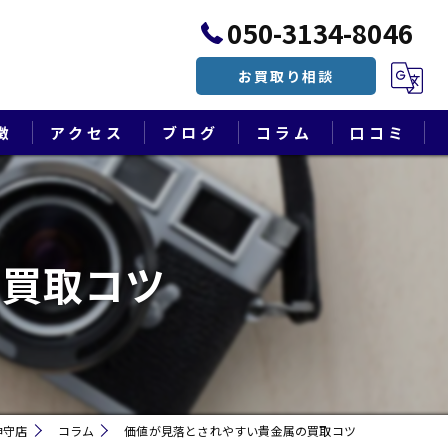
050-3134-8046
お買取り相談
徴
アクセス
ブログ
コラム
口コミ
漫画特集
の買取コツ
神守店
コラム
価値が見落とされやすい貴金属の買取コツ
遺品整理・終活