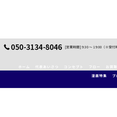
050-3134-8046
[営業時間] 9:30 ～ 19:00（※受
ホーム
代表あいさつ
コンセプト
フロー
お買
漫画特集
ブ