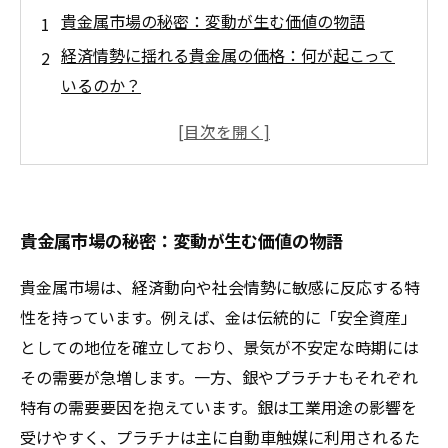
貴金属市場の秘密：変動が生む価値の物語
経済情勢に揺れる貴金属の価格：何が起こって
いるのか？
金、銀、プラチナの価格変動：過去から学ぶ教
訓
買取業界の視点から見る貴金属市場の動き
貴金属の価値認識を高めるための戦略とは？
貴金属市場の秘密：変動が生む価値の物語
未来を見据えた貴金属投資：市場動向を読み解
く
貴金属市場は、経済動向や社会情勢に敏感に反応する特
貴金属市場の未来：変化を恐れずに価値を見出
性を持っています。例えば、金は伝統的に「安全資産」
そう
としての地位を確立しており、景気が不安定な時期には
その需要が急増します。一方、銀やプラチナもそれぞれ
特有の需要要因を抱えています。銀は工業用途の影響を
受けやすく、プラチナは主に自動車触媒に利用されるた