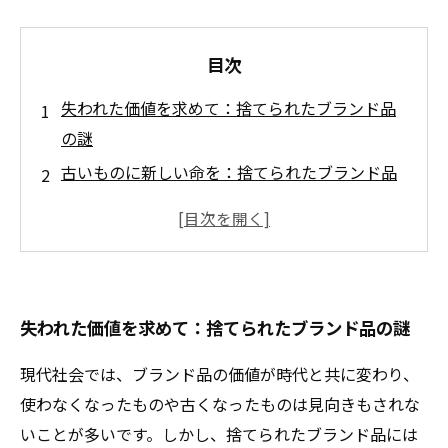
目次
失われた価値を求めて：捨てられたブランド品
の謎
古いものに新しい命を：捨てられたブランド品
の再発見
ブランド品の不思議な変身：価値が再評価され
る瞬間
リサイクル市場の進化：捨てられたアイテムが
失われた価値を求めて：捨てられたブランド品の謎
生む新たなビジネスチャンス
持っていたはずの価値が蘇る：ブランド品の買
現代社会では、ブランド品の価値が時代と共に変わり、
取の流れ
使わなくなったものや古くなったものは見向きもされな
見逃せない！リサイクルのトレンドと注意点
いことが多いです。しかし、捨てられたブランド品には