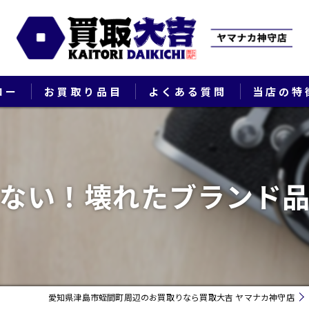
ロー
お買取り品目
よくある質問
当店の特
ブランド
貴金属
ない！壊れたブランド
切手
時計
出張
愛知県津島市蛭間町周辺のお買取りなら買取大吉 ヤマナカ神守店
生前整理・