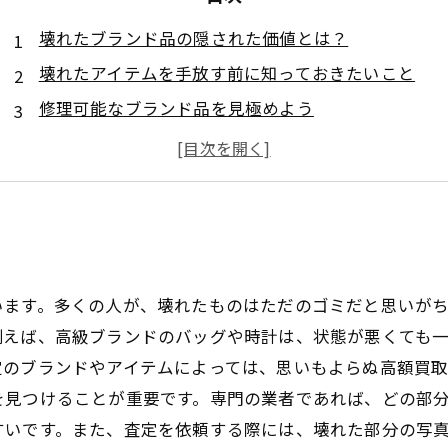
壊れたブランド品の隠された価値とは？
壊れたアイテムを手放す前に知っておきたいこと
修理可能なブランド品を見極めよう
高価買取の秘訣：壊れたブランド品の査定ポイント
新たな価値を生み出すための買取の流れとは？
成功者たちの秘訣：壊れたブランド品の売却体験談
壊れたブランド品を再評価し、賢く手放そう
います。多くの人が、壊れたものはただのゴミだと思いが
例えば、高級ブランドのバッグや時計は、状態が悪くても
のブランドやアイテムによっては、思いもよらぬ高額買取
を見つけることが重要です。専門の業者であれば、どの部
すいです。また、査定を依頼する際には、壊れた部分の写