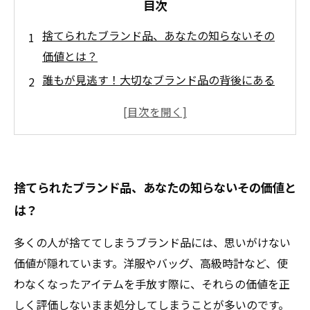
目次
捨てられたブランド品、あなたの知らないその
価値とは？
誰もが見逃す！大切なブランド品の背後にある
ストーリー
使わなくなった洋服やバッグが持つ意外な高値
の秘密
ブランド買取市場の仕組みと価値を最大限に引
捨てられたブランド品、あなたの知らないその価値と
き出す方法
は？
捨てる前に知っておきたい、ブランド品のリサ
イクルの可能性
多くの人が捨ててしまうブランド品には、思いがけない
型落ち商品が生み出す新たな価値、あなたも体
価値が隠れています。洋服やバッグ、高級時計など、使
験してみませんか？
わなくなったアイテムを手放す際に、それらの価値を正
未来のために、捨てられたブランド品を再評価
しく評価しないまま処分してしまうことが多いのです。