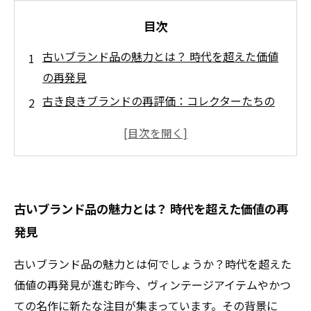
目次
古いブランド品の魅力とは？ 時代を超えた価値
の再発見
古き良きブランドの再評価：コレクターたちの
目に映る新たな可能性
ヴィンテージアイテムが語る物語：価値を見出
すための背景
消費者の意識が変わる！古いブランド品の新た
古いブランド品の魅力とは？ 時代を超えた価値の再
な役割
発見
投資対象としての古いブランド品：過去の思い
出から未来の資産へ
古いブランド品の魅力とは何でしょうか？時代を超えた
具体事例で見る！古いブランド品の価値再評価
価値の再発見が進む昨今、ヴィンテージアイテムやかつ
の成功ストーリー
ての名作に新たな注目が集まっています。その背景に