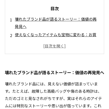
目次
壊れたブランド品が語るストーリー：価値の再
発見へ
使えなくなったアイテムも宝物に変わる：お買
取りの魅力
思い出を再生する！壊れたブランド品の新たな
活用法
賢い消費者になるための第一歩：壊れたブラン
壊れたブランド品が語るストーリー：価値の再発見へ
ド品との向き合い方
持続可能な社会への貢献：お買取りのプロセス
壊れたブランド品には、見えない価値が詰まっていま
とその価値
す。たとえば、故障した高級バッグや傷のある時計は、
安心してお買取りを利用するためのヒントとポ
ただのゴミと見なされがちですが、実はそれらのアイテ
イント
ムには特別なストーリーや思い出が宿っています。これ