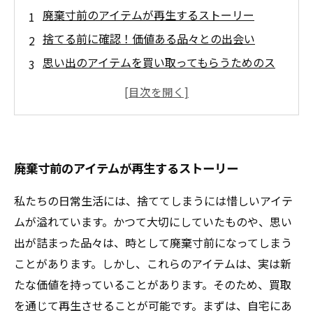
廃棄寸前のアイテムが再生するストーリー
捨てる前に確認！価値ある品々との出会い
思い出のアイテムを買い取ってもらうためのス
テップ
新たな価値を見出した貴重品たちのリレイショ
ン
再生の喜び！買取で息を吹き返したアイテムた
廃棄寸前のアイテムが再生するストーリー
ち
あなたも貴重品の発掘者になれる！実践ガイド
私たちの日常生活には、捨ててしまうには惜しいアイテ
未来に繋がる価値の再発見：買取体験の全貌
ムが溢れています。かつて大切にしていたものや、思い
出が詰まった品々は、時として廃棄寸前になってしまう
ことがあります。しかし、これらのアイテムは、実は新
たな価値を持っていることがあります。そのため、買取
を通じて再生させることが可能です。まずは、自宅にあ