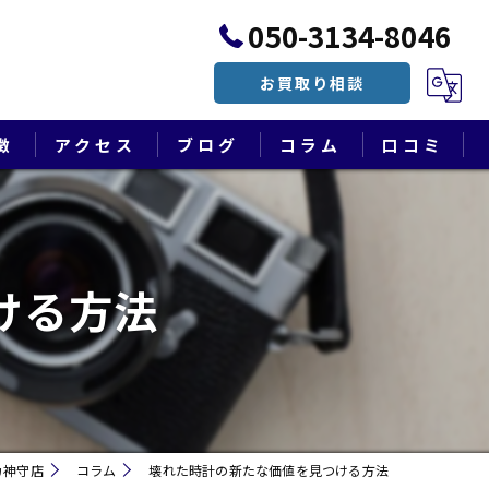
050-3134-8046
お買取り相談
徴
アクセス
ブログ
コラム
口コミ
漫画特集
ける方法
カ神守店
コラム
壊れた時計の新たな価値を見つける方法
遺品整理・終活