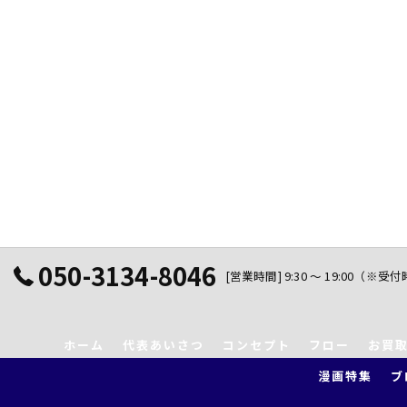
050-3134-8046
[営業時間] 9:30 ～ 19:00（※受
ホーム
代表あいさつ
コンセプト
フロー
お買
漫画特集
ブ