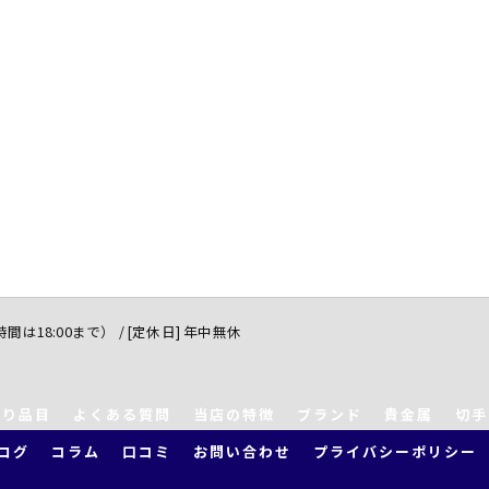
付時間は18:00まで） / [定休日] 年中無休
取り品目
よくある質問
当店の特徴
ブランド
貴金属
切手
ログ
コラム
口コミ
お問い合わせ
プライバシーポリシー