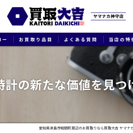
ロー
お買取り品目
よくある質問
当店の特
ブランド
貴金属
時計の新たな価値を見つ
切手
時計
出張
愛知県津島市蛭間町周辺のお買取りなら買取大吉 ヤマナ
生前整理・