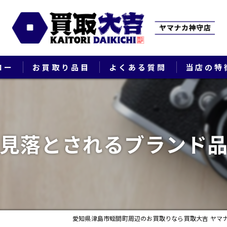
ロー
お買取り品目
よくある質問
当店の特
ブランド
貴金属
見落とされるブランド
切手
時計
出張
愛知県津島市蛭間町周辺のお買取りなら買取大吉 ヤマ
生前整理・