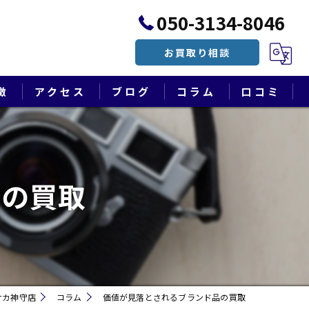
050-3134-8046
お買取り相談
徴
アクセス
ブログ
コラム
口コミ
漫画特集
品の買取
ナカ神守店
コラム
価値が見落とされるブランド品の買取
遺品整理・終活