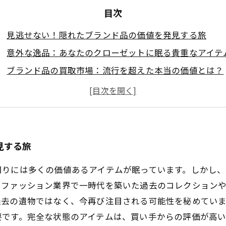
目次
見逃せない！隠れたブランド品の価値を発見する旅
意外な逸品：あなたのクローゼットに眠る貴重なアイテ
ブランド品の買取市場：流行を超えた本当の価値とは？
持続可能なライフスタイルと買取：環境を思いやる選択
売れる！見落とされがちなブランド品の賢い活用法
あなたの持ち物が宝物に変わる瞬間：買取のメリット
ブランド品の買取で得る新しい価値観：再発見のススメ
見する旅
周りには多くの価値あるアイテムが眠っています。しかし
、ファッション業界で一時代を築いた過去のコレクション
過去の遺物ではなく、今再び注目される可能性を秘めてい
要です。完全な状態のアイテムは、買い手からの評価が高