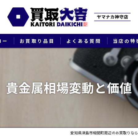
ロー
お買取り品目
よくある質問
当店の特
ブランド
貴金属
貴金属相場変動と価値
切手
時計
出張
愛知県津島市蛭間町周辺のお買取りなら
生前整理・