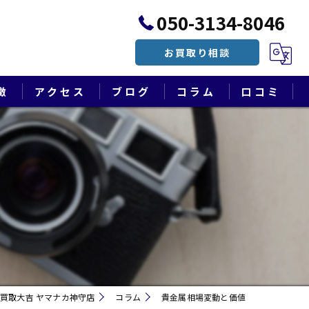
050-3134-8046
お買取り相談
徴
アクセス
ブログ
コラム
口コミ
漫画特集
買取大吉 ヤマナカ神守店
コラム
貴金属相場変動と価値
遺品整理・終活