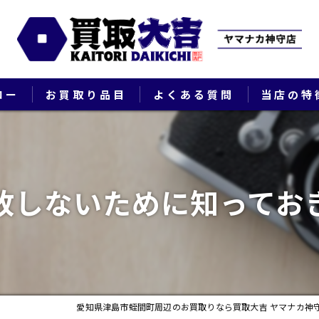
ロー
お買取り品目
よくある質問
当店の特
ブランド
貴金属
敗しないために知ってお
切手
時計
出張
愛知県津島市蛭間町周辺のお買取りなら買取大吉 ヤマナカ神
生前整理・