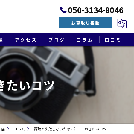
050-3134-8046
お買取り相談
徴
アクセス
ブログ
コラム
口コミ
漫画特集
きたいコツ
守店
コラム
買取で失敗しないために知っておきたいコツ
遺品整理・終活