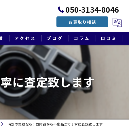
050-3134-8046
お買取り相談
徴
アクセス
ブログ
コラム
口コミ
漫画特集
丁寧に査定致します
時計の買取なら！故障品から不動品まで丁寧に査定致します
遺品整理・終活