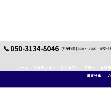
050-3134-8046
[営業時間] 9:30 ～ 19:00（※受
ホーム
代表あいさつ
コンセプト
フロー
お買
漫画特集
ブ