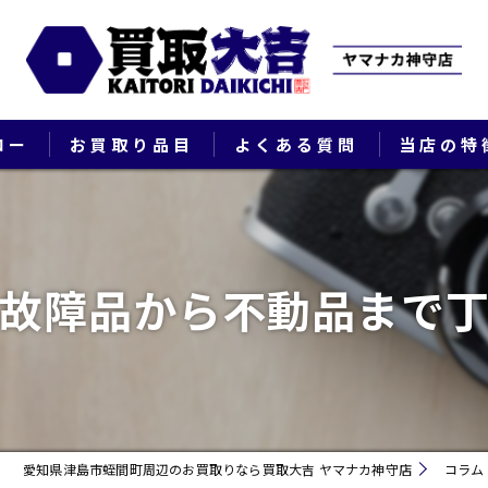
ロー
お買取り品目
よくある質問
当店の特
ブランド
貴金属
故障品から不動品まで
切手
時計
出張
愛知県津島市蛭間町周辺のお買取りなら買取大吉 ヤマナカ神守店
コラム
生前整理・