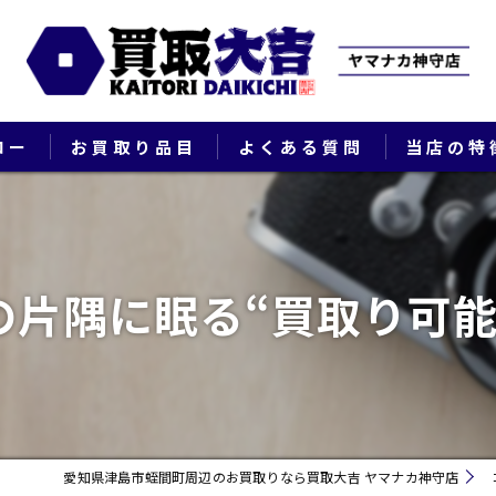
ロー
お買取り品目
よくある質問
当店の特
ブランド
貴金属
の片隅に眠る“買取り可能
切手
時計
出張
愛知県津島市蛭間町周辺のお買取りなら買取大吉 ヤマナカ神守店
生前整理・