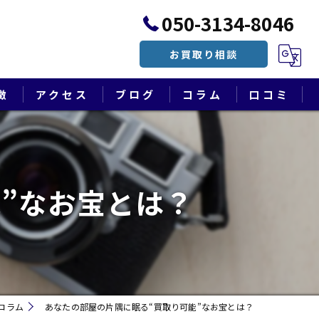
050-3134-8046
お買取り相談
徴
アクセス
ブログ
コラム
口コミ
漫画特集
”なお宝とは？
コラム
あなたの部屋の片隅に眠る“買取り可能”なお宝とは？
遺品整理・終活