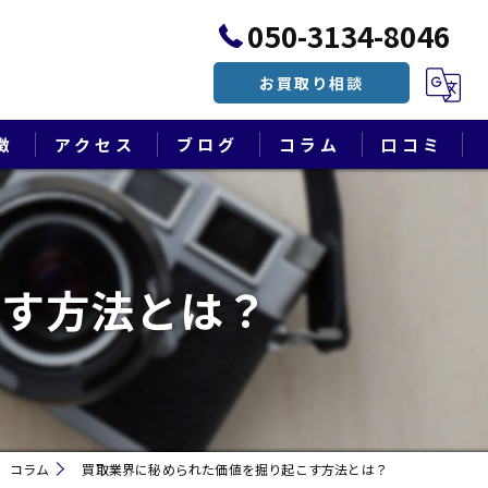
050-3134-8046
お買取り相談
徴
アクセス
ブログ
コラム
口コミ
漫画特集
こす方法とは？
コラム
買取業界に秘められた価値を掘り起こす方法とは？
遺品整理・終活