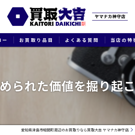
ロー
お買取り品目
よくある質問
当店の特
ブランド
貴金属
められた価値を掘り起
切手
時計
出張
愛知県津島市蛭間町周辺のお買取りなら買取大吉 ヤマナカ神守店
生前整理・