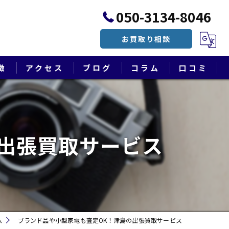
050-3134-8046
お買取り相談
徴
アクセス
ブログ
コラム
口コミ
漫画特集
出張買取サービス
ム
ブランド品や小型家電も査定OK！津島の出張買取サービス
遺品整理・終活