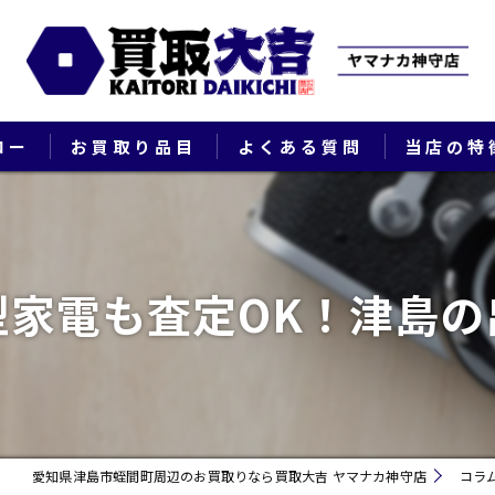
ロー
お買取り品目
よくある質問
当店の特
ブランド
貴金属
型家電も査定OK！津島の
切手
時計
出張
愛知県津島市蛭間町周辺のお買取りなら買取大吉 ヤマナカ神守店
コラ
生前整理・