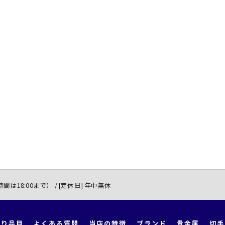
付時間は18:00まで） / [定休日] 年中無休
取り品目
よくある質問
当店の特徴
ブランド
貴金属
切手