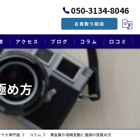
050-3134-8046
お買取り相談
徴
アクセス
ブログ
コラム
口コミ
漫画特集
極め方
マナカ神守店
コラム
貴金属の相場変動と価値の見極め方
遺品整理・終活