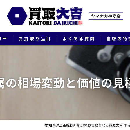
ロー
お買取り品目
よくある質問
当店の特
ブランド
貴金属
属の相場変動と価値の見
切手
時計
出張
愛知県津島市蛭間町周辺のお買取りなら買取大吉 ヤ
生前整理・