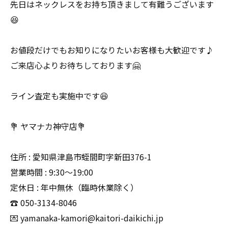
先日はネックレスをお持ち頂きまして有難うございます
😆
お値段だけでもお知りになりたいお客様も大歓迎です♪
ご来店心よりお待ちしております🤗
ライン査定も実施中です😆
💐 ヤマナカ神守店💐
住所 : 愛知県津島市蛭間町字新田376-1
営業時間 : 9:30〜19:00
定休日 : 年中無休（臨時休業除く）
☎️ 050-3134-8046
💌 yamanaka-kamori@kaitori-daikichi.jp