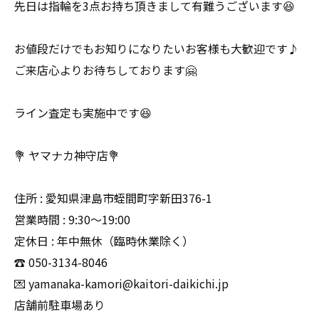
先日は指輪を3点お持ち頂きまして有難うございます😆
お値段だけでもお知りになりたいお客様も大歓迎です♪
ご来店心よりお待ちしております🤗
ライン査定も実施中です😆
💐 ヤマナカ神守店💐
住所 : 愛知県津島市蛭間町字新田376-1
営業時間 : 9:30〜19:00
定休日 : 年中無休（臨時休業除く）
☎️ 050-3134-8046
💌 yamanaka-kamori@kaitori-daikichi.jp
店舗前駐車場あり