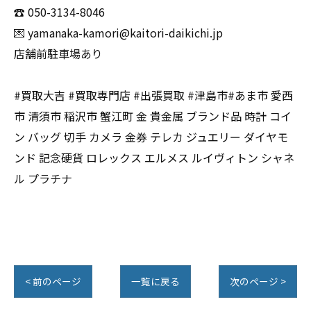
☎️ 050-3134-8046
💌 yamanaka-kamori@kaitori-daikichi.jp
店舗前駐車場あり
#買取大吉 #買取専門店 #出張買取 #津島市#あま市 愛西
市 清須市 稲沢市 蟹江町 金 貴金属 ブランド品 時計 コイ
ン バッグ 切手 カメラ 金券 テレカ ジュエリー ダイヤモ
ンド 記念硬貨 ロレックス エルメス ルイヴィトン シャネ
ル プラチナ
< 前のページ
一覧に戻る
次のページ >