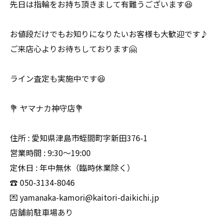
先日は指輪をお持ち頂きまして有難うございます😆
お値段だけでもお知りになりたいお客様も大歓迎です♪
ご来店心よりお待ちしております🤗
ライン査定も実施中です😆
💐 ヤマナカ神守店💐
住所 : 愛知県津島市蛭間町字新田376-1
営業時間 : 9:30〜19:00
定休日 : 年中無休（臨時休業除く）
☎️ 050-3134-8046
💌 yamanaka-kamori@kaitori-daikichi.jp
店舗前駐車場あり