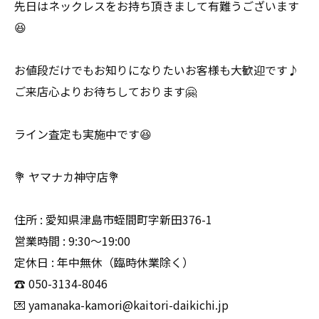
先日はネックレスをお持ち頂きまして有難うございます
😆
お値段だけでもお知りになりたいお客様も大歓迎です♪
ご来店心よりお待ちしております🤗
ライン査定も実施中です😆
💐 ヤマナカ神守店💐
住所 : 愛知県津島市蛭間町字新田376-1
営業時間 : 9:30〜19:00
定休日 : 年中無休（臨時休業除く）
☎️ 050-3134-8046
💌 yamanaka-kamori@kaitori-daikichi.jp