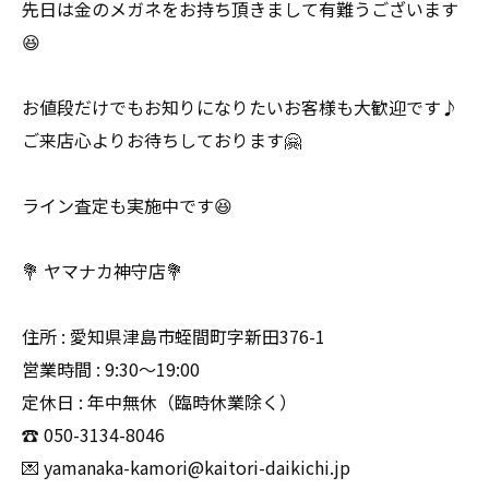
先日は金のメガネをお持ち頂きまして有難うございます
😆
お値段だけでもお知りになりたいお客様も大歓迎です♪
ご来店心よりお待ちしております🤗
ライン査定も実施中です😆
💐 ヤマナカ神守店💐
住所 : 愛知県津島市蛭間町字新田376-1
営業時間 : 9:30〜19:00
定休日 : 年中無休（臨時休業除く）
☎️ 050-3134-8046
💌 yamanaka-kamori@kaitori-daikichi.jp