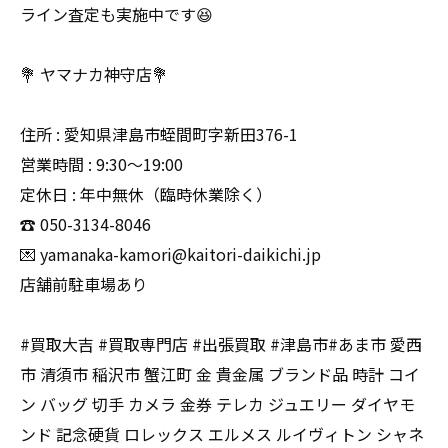
ライン査定も実施中です😆
💐 ヤマナカ神守店💐
住所 : 愛知県津島市蛭間町字新田376-1
営業時間 : 9:30〜19:00
定休日 : 年中無休（臨時休業除く）
☎️ 050-3134-8046
💌 yamanaka-kamori@kaitori-daikichi.jp
店舗前駐車場あり
#買取大吉 #買取専門店 #出張買取 #津島市#あま市 愛西
市 清須市 稲沢市 蟹江町 金 貴金属 ブランド品 時計 コイ
ン バッグ 切手 カメラ 金券 テレカ ジュエリー ダイヤモ
ンド 記念硬貨 ロレックス エルメス ルイヴィトン シャネ