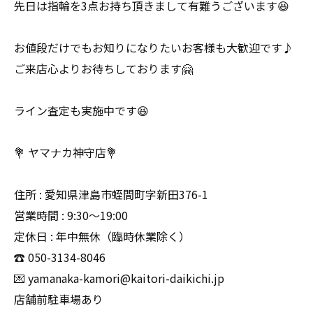
先日は指輪を3点お持ち頂きまして有難うございます😆
お値段だけでもお知りになりたいお客様も大歓迎です♪
ご来店心よりお待ちしております🤗
ライン査定も実施中です😆
💐 ヤマナカ神守店💐
住所 : 愛知県津島市蛭間町字新田376-1
営業時間 : 9:30〜19:00
定休日 : 年中無休（臨時休業除く）
☎️ 050-3134-8046
💌 yamanaka-kamori@kaitori-daikichi.jp
店舗前駐車場あり