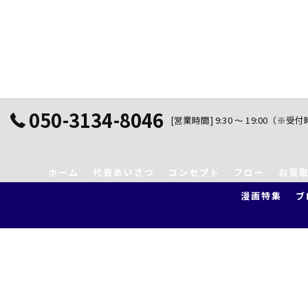
050-3134-8046
[営業時間] 9:30 ～ 19:00（※受
ホーム
代表あいさつ
コンセプト
フロー
お買
漫画特集
ブ