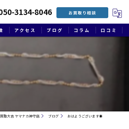
050-3134-8046
お買取り相談
徴
アクセス
ブログ
コラム
口コミ
漫画特集
買取大吉 ヤマナカ神守店
ブログ
おはようございます☀
遺品整理・終活