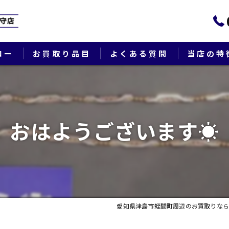
ロー
お買取り品目
よくある質問
当店の特
ブランド
貴金属
おはようございます☀
切手
時計
出張
愛知県津島市蛭間町周辺のお買取りなら
生前整理・