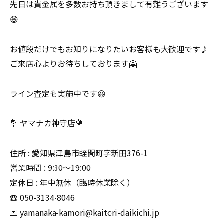
先日は貴金属を多数お持ち頂きまして有難うございます
😆
お値段だけでもお知りになりたいお客様も大歓迎です♪
ご来店心よりお待ちしております🤗
ライン査定も実施中です😆
💐 ヤマナカ神守店💐
住所 : 愛知県津島市蛭間町字新田376-1
営業時間 : 9:30〜19:00
定休日 : 年中無休（臨時休業除く）
☎️ 050-3134-8046
💌 yamanaka-kamori@kaitori-daikichi.jp