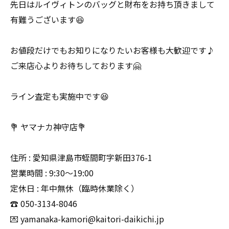
先日はルイヴィトンのバッグと財布をお持ち頂きまして
有難うございます😆
お値段だけでもお知りになりたいお客様も大歓迎です♪
ご来店心よりお待ちしております🤗
ライン査定も実施中です😆
💐 ヤマナカ神守店💐
住所 : 愛知県津島市蛭間町字新田376-1
営業時間 : 9:30〜19:00
定休日 : 年中無休（臨時休業除く）
☎️ 050-3134-8046
💌 yamanaka-kamori@kaitori-daikichi.jp