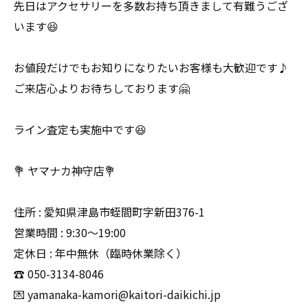
先日はアクセサリーを多数お持ち頂きまして有難うござ
います😆
お値段だけでもお知りになりたいお客様も大歓迎です♪
ご来店心よりお待ちしております🤗
ライン査定も実施中です😆
💐 ヤマナカ神守店💐
住所 : 愛知県津島市蛭間町字新田376-1
営業時間 : 9:30〜19:00
定休日 : 年中無休（臨時休業除く）
☎️ 050-3134-8046
💌 yamanaka-kamori@kaitori-daikichi.jp