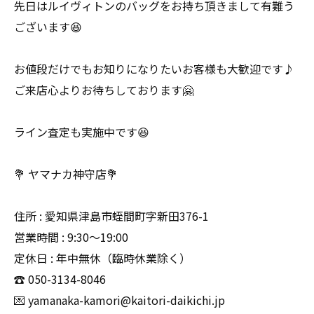
先日はルイヴィトンのバッグをお持ち頂きまして有難う
ございます😆
お値段だけでもお知りになりたいお客様も大歓迎です♪
ご来店心よりお待ちしております🤗
ライン査定も実施中です😆
💐 ヤマナカ神守店💐
住所 : 愛知県津島市蛭間町字新田376-1
営業時間 : 9:30〜19:00
定休日 : 年中無休（臨時休業除く）
☎️ 050-3134-8046
💌 yamanaka-kamori@kaitori-daikichi.jp