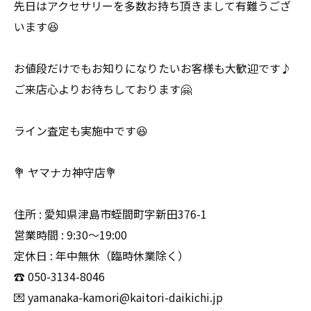
先日はアクセサリーを多数お持ち頂きまして有難うござ
います😆
お値段だけでもお知りになりたいお客様も大歓迎です♪
ご来店心よりお待ちしております🤗
ライン査定も実施中です😆
💐 ヤマナカ神守店💐
住所 : 愛知県津島市蛭間町字新田376-1
営業時間 : 9:30〜19:00
定休日 : 年中無休（臨時休業除く）
☎️ 050-3134-8046
💌 yamanaka-kamori@kaitori-daikichi.jp