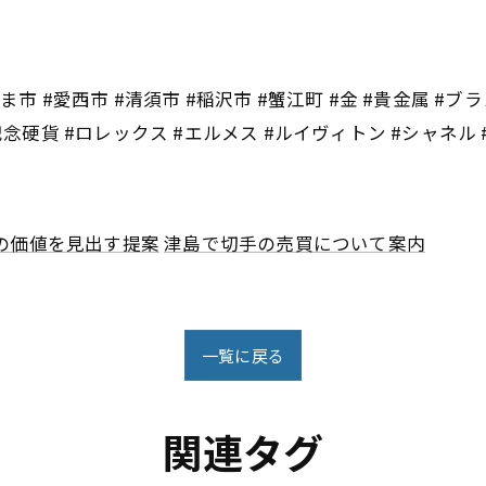
市 #愛西市 #清須市 #稲沢市 #蟹江町 #金 #貴金属 #ブラ
記念硬貨 #ロレックス #エルメス #ルイヴィトン #シャネル
の価値を見出す提案
津島で切手の売買について案内
一覧に戻る
関連タグ