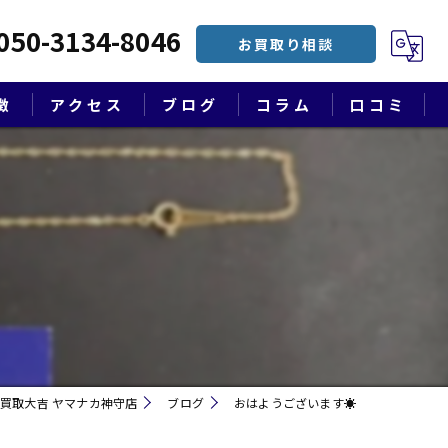
050-3134-8046
お買取り相談
徴
アクセス
ブログ
コラム
口コミ
漫画特集
買取大吉 ヤマナカ神守店
ブログ
おはようございます☀
遺品整理・終活