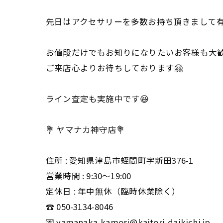
先日はアクセサリーを多数お持ち頂きまして有
お値段だけでもお知りになりたいお客様も大
ご来店心よりお待ちしております🤗
ライン査定も実施中です😆
💐 ヤマナカ神守店💐
住所 : 愛知県津島市蛭間町字新田376-1
営業時間 : 9:30〜19:00
定休日 : 年中無休（臨時休業除く）
☎️ 050-3134-8046
💌 yamanaka-kamori@kaitori-daikichi.jp