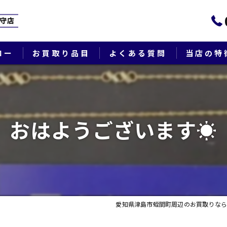
ロー
お買取り品目
よくある質問
当店の特
ブランド
貴金属
おはようございます☀
切手
時計
出張
愛知県津島市蛭間町周辺のお買取りなら
生前整理・