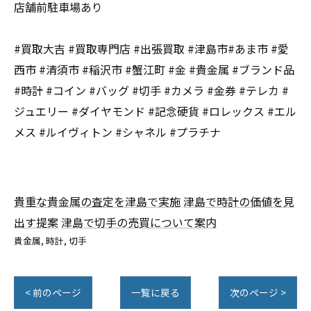
店舗前駐車場あり
#買取大吉 #買取専門店 #出張買取 #津島市#あま市 #愛
西市 #清須市 #稲沢市 #蟹江町 #金 #貴金属 #ブランド品
#時計 #コイン #バッグ #切手 #カメラ #金券 #テレカ #
ジュエリー #ダイヤモンド #記念硬貨 #ロレックス #エル
メス #ルイヴィトン #シャネル #プラチナ
貴重な貴金属の査定を津島で実施
津島で時計の価値を見
出す提案
津島で切手の売買について案内
貴金属
時計
切手
< 前のページ
一覧に戻る
次のページ >