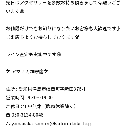
先日はアクセサリーを多数お持ち頂きまして有難うござ
います😆
お値段だけでもお知りになりたいお客様も大歓迎です♪
ご来店心よりお待ちしております🤗
ライン査定も実施中です😆
💐 ヤマナカ神守店💐
住所 : 愛知県津島市蛭間町字新田376-1
営業時間 : 9:30〜19:00
定休日 : 年中無休（臨時休業除く）
☎️ 050-3134-8046
💌 yamanaka-kamori@kaitori-daikichi.jp