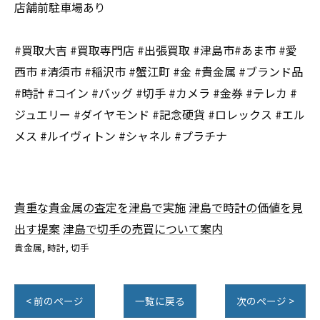
店舗前駐車場あり
#買取大吉 #買取専門店 #出張買取 #津島市#あま市 #愛
西市 #清須市 #稲沢市 #蟹江町 #金 #貴金属 #ブランド品
#時計 #コイン #バッグ #切手 #カメラ #金券 #テレカ #
ジュエリー #ダイヤモンド #記念硬貨 #ロレックス #エル
メス #ルイヴィトン #シャネル #プラチナ
貴重な貴金属の査定を津島で実施
津島で時計の価値を見
出す提案
津島で切手の売買について案内
貴金属
時計
切手
< 前のページ
一覧に戻る
次のページ >