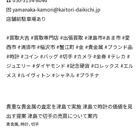
☎️ 050-3134-8046
💌 yamanaka-kamori@kaitori-daikichi.jp
店舗前駐車場あり
#買取大吉 #買取専門店 #出張買取 #津島市#あま市 #愛
西市 #清須市 #稲沢市 #蟹江町 #金 #貴金属 #ブランド品
#時計 #コイン #バッグ #切手 #カメラ #金券 #テレカ #
ジュエリー #ダイヤモンド #記念硬貨 #ロレックス #エル
メス #ルイヴィトン #シャネル #プラチナ
貴重な貴金属の査定を津島で実施
津島で時計の価値を見
出す提案
津島で切手の売買について案内
貴金属
時計
切手