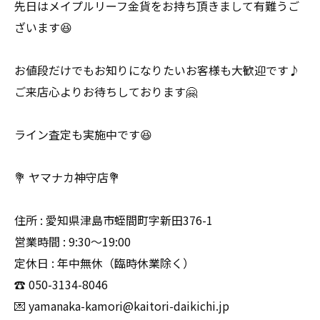
先日はメイプルリーフ金貨をお持ち頂きまして有難うご
ざいます😆
お値段だけでもお知りになりたいお客様も大歓迎です♪
ご来店心よりお待ちしております🤗
ライン査定も実施中です😆
💐 ヤマナカ神守店💐
住所 : 愛知県津島市蛭間町字新田376-1
営業時間 : 9:30〜19:00
定休日 : 年中無休（臨時休業除く）
☎️ 050-3134-8046
💌 yamanaka-kamori@kaitori-daikichi.jp