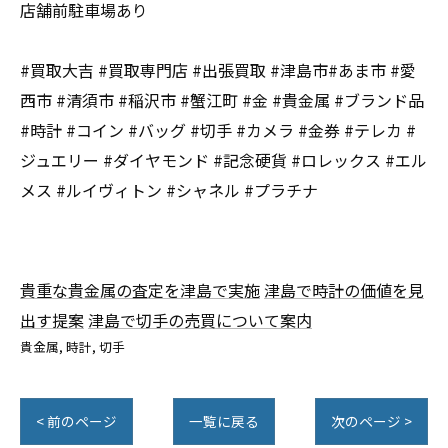
店舗前駐車場あり
#買取大吉 #買取専門店 #出張買取 #津島市#あま市 #愛
西市 #清須市 #稲沢市 #蟹江町 #金 #貴金属 #ブランド品
#時計 #コイン #バッグ #切手 #カメラ #金券 #テレカ #
ジュエリー #ダイヤモンド #記念硬貨 #ロレックス #エル
メス #ルイヴィトン #シャネル #プラチナ
貴重な貴金属の査定を津島で実施
津島で時計の価値を見
出す提案
津島で切手の売買について案内
貴金属
時計
切手
< 前のページ
一覧に戻る
次のページ >