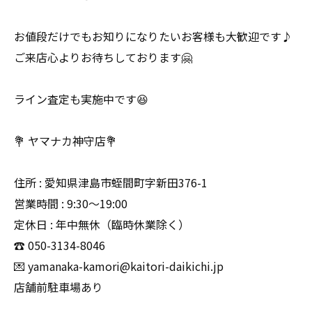
お値段だけでもお知りになりたいお客様も大歓迎です♪
ご来店心よりお待ちしております🤗
ライン査定も実施中です😆
💐 ヤマナカ神守店💐
住所 : 愛知県津島市蛭間町字新田376-1
営業時間 : 9:30〜19:00
定休日 : 年中無休（臨時休業除く）
☎️ 050-3134-8046
💌 yamanaka-kamori@kaitori-daikichi.jp
店舗前駐車場あり