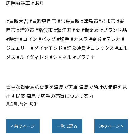
店舗前駐車場あり
#買取大吉 #買取専門店 #出張買取 #津島市#あま市 #愛
西市 #清須市 #稲沢市 #蟹江町 #金 #貴金属 #ブランド品
#時計 #コイン #バッグ #切手 #カメラ #金券 #テレカ #
ジュエリー #ダイヤモンド #記念硬貨 #ロレックス #エル
メス #ルイヴィトン #シャネル #プラチナ
貴重な貴金属の査定を津島で実施
津島で時計の価値を見
出す提案
津島で切手の売買について案内
貴金属
時計
切手
< 前のページ
一覧に戻る
次のページ >