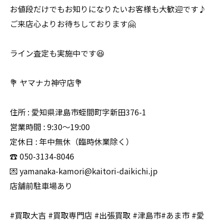
お値段だけでもお知りになりたいお客様も大歓迎です♪
ご来店心よりお待ちしております🤗
ライン査定も実施中です😆
💐 ヤマナカ神守店💐
住所 : 愛知県津島市蛭間町字新田376-1
営業時間 : 9:30〜19:00
定休日 : 年中無休（臨時休業除く）
☎️ 050-3134-8046
💌 yamanaka-kamori@kaitori-daikichi.jp
店舗前駐車場あり
#買取大吉 #買取専門店 #出張買取 #津島市#あま市 #愛