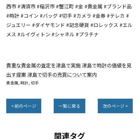
西市 #清須市 #稲沢市 #蟹江町 #金 #貴金属 #ブランド品
#時計 #コイン #バッグ #切手 #カメラ #金券 #テレカ #
ジュエリー #ダイヤモンド #記念硬貨 #ロレックス #エル
メス #ルイヴィトン #シャネル #プラチナ
貴重な貴金属の査定を津島で実施
津島で時計の価値を見
出す提案
津島で切手の売買について案内
貴金属
時計
切手
< 前のページ
一覧に戻る
次のページ >
関連タグ