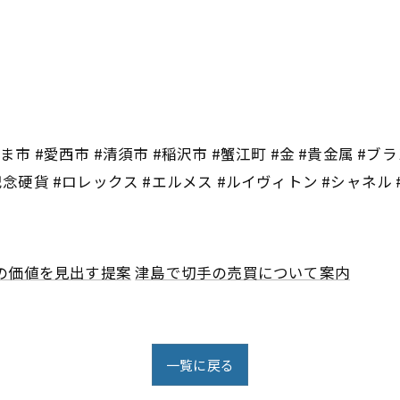
市 #愛西市 #清須市 #稲沢市 #蟹江町 #金 #貴金属 #ブラ
記念硬貨 #ロレックス #エルメス #ルイヴィトン #シャネル
の価値を見出す提案
津島で切手の売買について案内
一覧に戻る