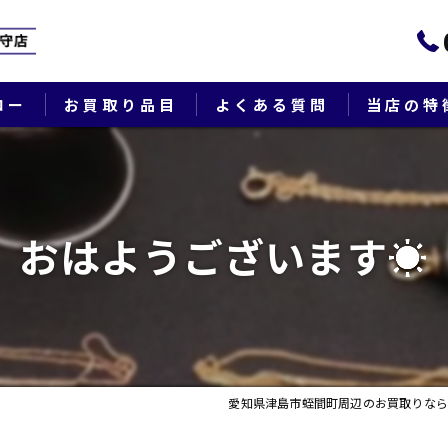
ロー
お買取り品目
よくある質問
当店の特
ブランド
貴金属
おはようございます☀
切手
時計
出張
愛知県津島市蛭間町周辺のお買取りなら
生前整理・