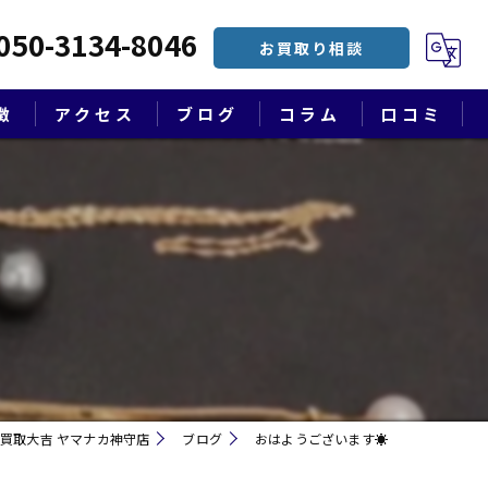
050-3134-8046
お買取り相談
徴
アクセス
ブログ
コラム
口コミ
漫画特集
買取大吉 ヤマナカ神守店
ブログ
おはようございます☀
遺品整理・終活