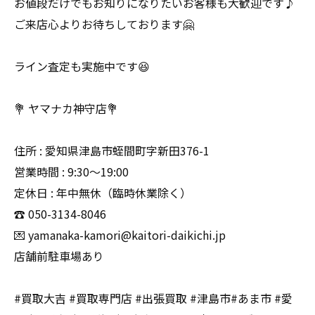
お値段だけでもお知りになりたいお客様も大歓迎です♪
ご来店心よりお待ちしております🤗
ライン査定も実施中です😆
💐 ヤマナカ神守店💐
住所 : 愛知県津島市蛭間町字新田376-1
営業時間 : 9:30〜19:00
定休日 : 年中無休（臨時休業除く）
☎️ 050-3134-8046
💌 yamanaka-kamori@kaitori-daikichi.jp
店舗前駐車場あり
#買取大吉 #買取専門店 #出張買取 #津島市#あま市 #愛