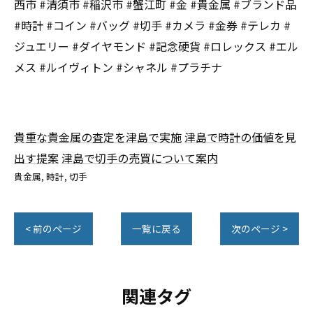
西市 #清須市 #稲沢市 #蟹江町 #金 #貴金属 #ブランド品
#時計 #コイン #バッグ #切手 #カメラ #金券 #テレカ #
ジュエリー #ダイヤモンド #記念硬貨 #ロレックス #エル
メス #ルイヴィトン #シャネル #プラチナ
貴重な貴金属の査定を津島で実施
津島で時計の価値を見
出す提案
津島で切手の売買について案内
貴金属
時計
切手
< 前のページ
一覧に戻る
次のページ >
関連タグ